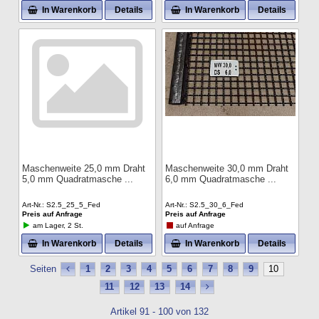
In Warenkorb
Details
In Warenkorb
Details
Maschenweite 25,0 mm Draht
Maschenweite 30,0 mm Draht
5,0 mm Quadratmasche
6,0 mm Quadratmasche
Art-Nr.
S2.5_25_5_Fed
Art-Nr.
S2.5_30_6_Fed
Preis auf Anfrage
Preis auf Anfrage
am Lager, 2 St.
auf Anfrage
In Warenkorb
Details
In Warenkorb
Details
Seiten
1
2
3
4
5
6
7
8
9
10
11
12
13
14
Artikel 91 - 100 von 132