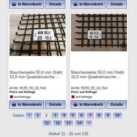
In Warenkorb
Details
In Warenkorb
Details
Maschenweite 50,0 mm Draht
Maschenweite 55,0 mm Draht
10,0 mm Quadratmasche
10,0 mm Quadratmasche
Art-Nr.
R155_50_10_Fed
Art-Nr.
R155_55_10_Fed
Preis auf Anfrage
Preis auf Anfrage
auf Anfrage
auf Anfrage
In Warenkorb
Details
In Warenkorb
Details
Seiten
1
2
3
4
5
6
7
8
9
10
11
12
13
14
Artikel 11 - 20 von 132