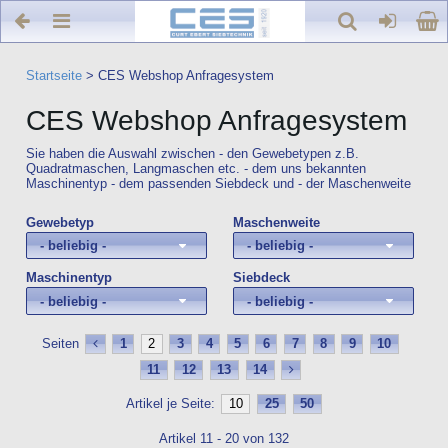
Startseite
>
CES Webshop Anfragesystem
CES Webshop Anfragesystem
Sie haben die Auswahl zwischen - den Gewebetypen z.B.
Quadratmaschen, Langmaschen etc. - dem uns bekannten
Maschinentyp - dem passenden Siebdeck und - der Maschenweite
Gewebetyp
Maschenweite
- beliebig -
- beliebig -
Maschinentyp
Siebdeck
- beliebig -
- beliebig -
Seiten
1
2
3
4
5
6
7
8
9
10
11
12
13
14
Artikel je Seite:
10
25
50
Artikel 11 - 20 von 132