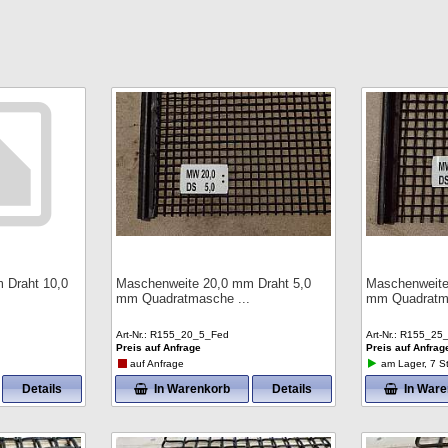
 Draht 10,0
Maschenweite 20,0 mm Draht 5,0
Maschenweite
mm Quadratmasche
mm Quadrat
Art-Nr.
R155_20_5_Fed
Art-Nr.
R155_25
Preis auf Anfrage
Preis auf Anfrag
auf Anfrage
am Lager, 7 St
Details
In Warenkorb
Details
In War