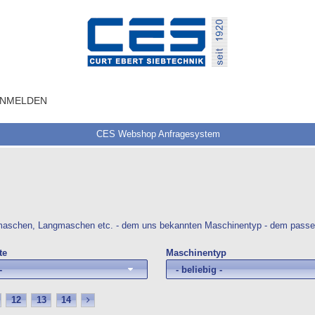
NMELDEN
CES Webshop Anfragesystem
maschen, Langmaschen etc. - dem uns bekannten Maschinentyp - dem passe
te
Maschinentyp
-
- beliebig -
12
13
14