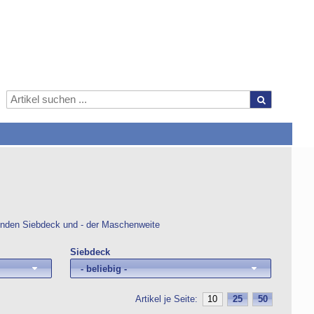
nden Siebdeck und - der Maschenweite
Siebdeck
- beliebig -
Artikel je Seite:
10
25
50