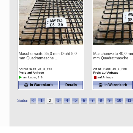
Maschenweite 35,0 mm Draht 8,0
Maschenweite 40,0 mm
mm Quadratmasche
mm Quadratmasche
Art-Nr.
R155_35_8_Fed
Art-Nr.
R155_40_8_Fed
Preis auf Anfrage
Preis auf Anfrage
am Lager, 3 St.
auf Anfrage
In Warenkorb
Details
In Warenkorb
Seiten
1
2
3
4
5
6
7
8
9
10
11