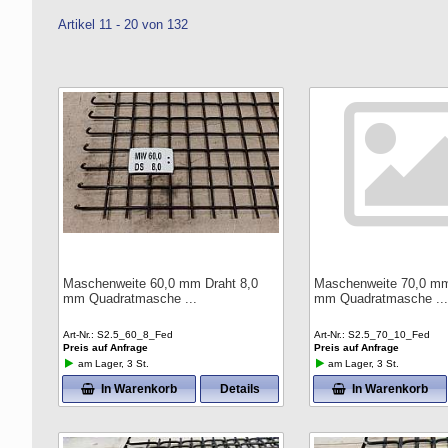
Artikel 11 - 20 von 132
Maschenweite 60,0 mm Draht 8,0
Maschenweite 70,0 mm
mm Quadratmasche
mm Quadratmasche
Art-Nr.
S2.5_60_8_Fed
Art-Nr.
S2.5_70_10_Fed
Preis auf Anfrage
Preis auf Anfrage
am Lager, 3 St.
am Lager, 3 St.
In Warenkorb
Details
In Warenkorb