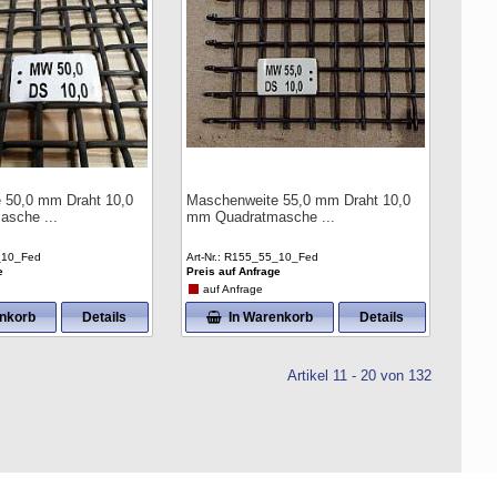
 50,0 mm Draht 10,0
Maschenweite 55,0 mm Draht 10,0
masche
mm Quadratmasche
_10_Fed
Art-Nr.
R155_55_10_Fed
e
Preis auf Anfrage
auf Anfrage
enkorb
Details
In Warenkorb
Details
Artikel 11 - 20 von 132