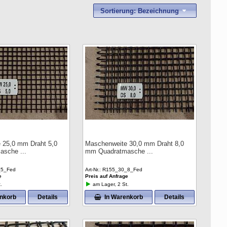
Sortierung: Bezeichnung
 25,0 mm Draht 5,0
Maschenweite 30,0 mm Draht 8,0
masche
mm Quadratmasche
_5_Fed
Art-Nr.
R155_30_8_Fed
e
Preis auf Anfrage
.
am Lager, 2 St.
enkorb
Details
In Warenkorb
Details