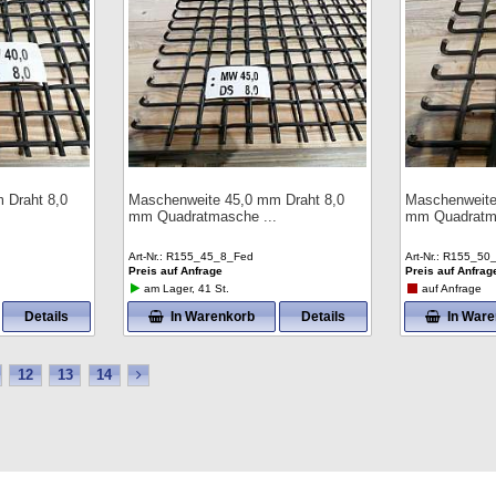
 Draht 8,0
Maschenweite 45,0 mm Draht 8,0
Maschenweite
mm Quadratmasche
mm Quadrat
Art-Nr.
R155_45_8_Fed
Art-Nr.
R155_50
Preis auf Anfrage
Preis auf Anfrag
am Lager, 41 St.
auf Anfrage
Details
In Warenkorb
Details
In War
12
13
14