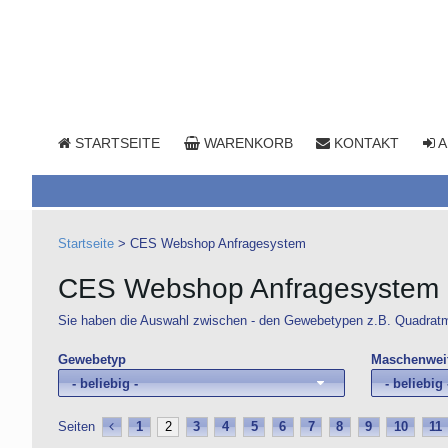
STARTSEITE
WARENKORB
KONTAKT
A
Startseite
>
CES Webshop Anfragesystem
CES Webshop Anfragesystem
Sie haben die Auswahl zwischen - den Gewebetypen z.B. Quadrat
Gewebetyp
Maschenwei
- beliebig -
- beliebig 
Seiten
1
2
3
4
5
6
7
8
9
10
11